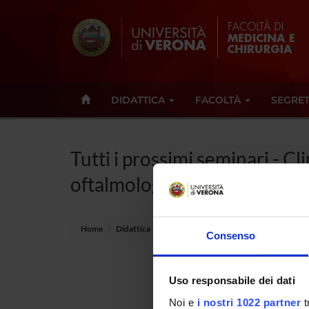
DIDATTICA
FACOLTÀ
SEGRET
Tutti i prossimi seminari - C
oftalmologia - (2020/2021)
Home
Didattica
Seminari
Consenso
Non è s
Uso responsabile dei dati
oftalmo
Noi e
i nostri 1022 partner
t