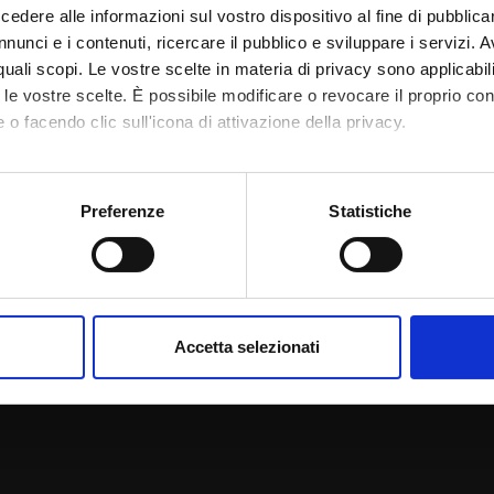
dere alle informazioni sul vostro dispositivo al fine di pubblica
eminari
nunci e i contenuti, ricercare il pubblico e sviluppare i servizi. A
r quali scopi. Le vostre scelte in materia di privacy sono applicabi
to le vostre scelte. È possibile modificare o revocare il proprio 
 o facendo clic sull'icona di attivazione della privacy.
mo anche:
oni sulla tua posizione geografica, con un'approssimazione di qu
Preferenze
Statistiche
spositivo, scansionandolo attivamente alla ricerca di caratteristich
aborati i tuoi dati personali e imposta le tue preferenze nella
s
consenso in qualsiasi momento dalla Dichiarazione sui cookie.
Accetta selezionati
nalizzare contenuti ed annunci, per fornire funzionalità dei socia
inoltre informazioni sul modo in cui utilizzi il nostro sito con i n
icità e social media, i quali potrebbero combinarle con altre inform
lizzo dei loro servizi.