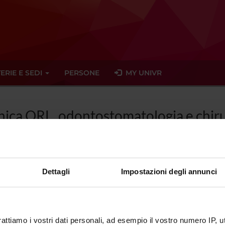
ERIE E SEDI
PERSONE
MY UNIVR
linica ORL, odontostomatologia e chiru
Dettagli
Impostazioni degli annunci
tato trovato alcun seminario relativo all'insegnamento Clinica ORL
logia.
rattiamo i vostri dati personali, ad esempio il vostro numero IP, 