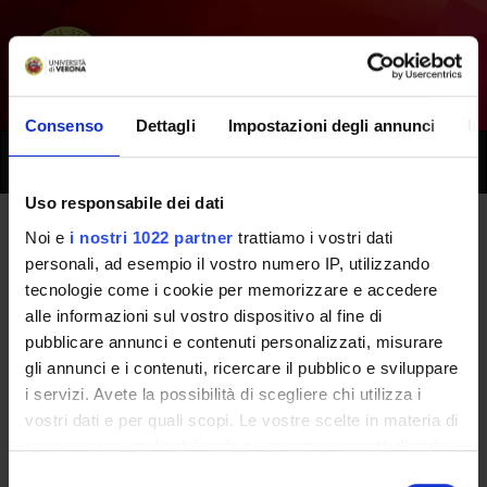
Consenso
Dettagli
Impostazioni degli annunci
In
Toggle
naviga
Uso responsabile dei dati
Noi e
i nostri 1022 partner
trattiamo i vostri dati
Tutti i prossimi seminari -
personali, ad esempio il vostro numero IP, utilizzando
tecnologie come i cookie per memorizzare e accedere
Fondamenti morfologici e
alle informazioni sul vostro dispositivo al fine di
funzionali della vita -
pubblicare annunci e contenuti personalizzati, misurare
gli annunci e i contenuti, ricercare il pubblico e sviluppare
(2019/2020)
i servizi. Avete la possibilità di scegliere chi utilizza i
vostri dati e per quali scopi. Le vostre scelte in materia di
privacy sono applicabili solo su questa proprietà digitale
Home
Didattica
Seminari
in cui avete effettuato le vostre scelte. È possibile
Selezione