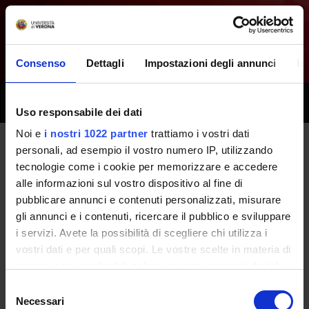
Consenso
Dettagli
Impostazioni degli annunci
In
Toggle
Uso responsabile dei dati
naviga
Noi e
i nostri 1022 partner
trattiamo i vostri dati
personali, ad esempio il vostro numero IP, utilizzando
Tutti i prossimi seminari - Principi
tecnologie come i cookie per memorizzare e accedere
alle informazioni sul vostro dispositivo al fine di
di odontoiatria - (2019/2020)
pubblicare annunci e contenuti personalizzati, misurare
gli annunci e i contenuti, ricercare il pubblico e sviluppare
i servizi. Avete la possibilità di scegliere chi utilizza i
Home
Didattica
Seminari
vostri dati e per quali scopi. Le vostre scelte in materia di
privacy sono applicabili solo su questa proprietà digitale
in cui avete effettuato le vostre scelte. È possibile
Selezione
modificare o revocare il proprio consenso in qualsiasi
Necessari
del