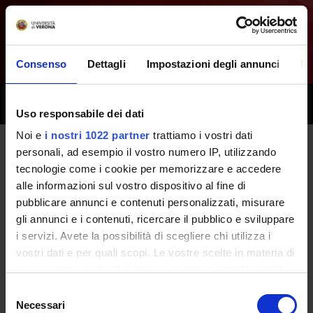
Consenso
Dettagli
Impostazioni degli annunci
In
Toggle
Uso responsabile dei dati
naviga
Noi e
i nostri 1022 partner
trattiamo i vostri dati
personali, ad esempio il vostro numero IP, utilizzando
Tutti i prossimi seminari -
tecnologie come i cookie per memorizzare e accedere
alle informazioni sul vostro dispositivo al fine di
Psichiatria - (2019/2020)
pubblicare annunci e contenuti personalizzati, misurare
gli annunci e i contenuti, ricercare il pubblico e sviluppare
i servizi. Avete la possibilità di scegliere chi utilizza i
Home
Didattica
Seminari
vostri dati e per quali scopi. Le vostre scelte in materia di
privacy sono applicabili solo su questa proprietà digitale
in cui avete effettuato le vostre scelte. È possibile
Selezione
modificare o revocare il proprio consenso in qualsiasi
Necessari
del