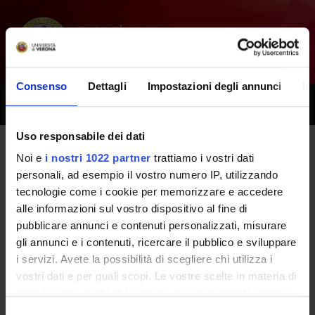
Consenso
Dettagli
Impostazioni degli annunci
In
Toggle
naviga
Uso responsabile dei dati
Noi e
i nostri 1022 partner
trattiamo i vostri dati
Tutti i prossimi seminari -
personali, ad esempio il vostro numero IP, utilizzando
Bioingegneria e tecnologia
tecnologie come i cookie per memorizzare e accedere
alle informazioni sul vostro dispositivo al fine di
medica - BIOINGEGNERIA
pubblicare annunci e contenuti personalizzati, misurare
ELETTRONICA E INFORMATICA
gli annunci e i contenuti, ricercare il pubblico e sviluppare
i servizi. Avete la possibilità di scegliere chi utilizza i
- (2016/2017)
vostri dati e per quali scopi. Le vostre scelte in materia di
privacy sono applicabili solo su questa proprietà digitale
in cui avete effettuato le vostre scelte. È possibile
Selezione