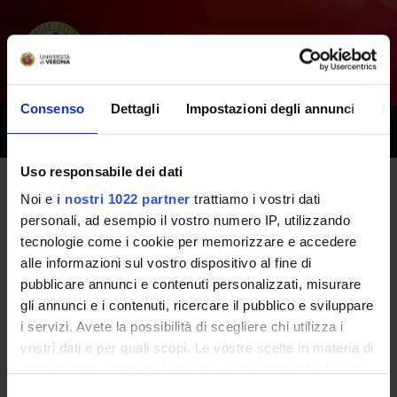
Consenso
Dettagli
Impostazioni degli annunci
In
Toggle
naviga
Uso responsabile dei dati
Noi e
i nostri 1022 partner
trattiamo i vostri dati
All next seminars -
personali, ad esempio il vostro numero IP, utilizzando
Bioengineering and Medical
tecnologie come i cookie per memorizzare e accedere
alle informazioni sul vostro dispositivo al fine di
Technology - BIOINGEGNERIA
pubblicare annunci e contenuti personalizzati, misurare
ELETTRONICA E INFORMATICA
gli annunci e i contenuti, ricercare il pubblico e sviluppare
i servizi. Avete la possibilità di scegliere chi utilizza i
- (2016/2017)
vostri dati e per quali scopi. Le vostre scelte in materia di
privacy sono applicabili solo su questa proprietà digitale
in cui avete effettuato le vostre scelte. È possibile
Selezione