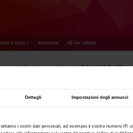
ERIE E SEDI
PERSONE
MY UNIVR
raumatologia sportiva - (2016/2017)
Dettagli
Impostazioni degli annunci
tato trovato alcun seminario relativo all'insegnamento Traumatolo
eminari
rattiamo i vostri dati personali, ad esempio il vostro numero IP, 