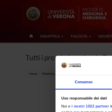
DIDATTICA
FACOLTÀ
SEGRET
Tutti i prossimi seminari - T
Home
Didattica
Seminari
Consenso
Non è s
Uso responsabile dei dati
Tot 0 S
Noi e
i nostri 1022 partner
t