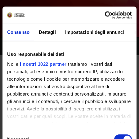
Consenso
Dettagli
Impostazioni degli annunci
In
Toggle
naviga
Uso responsabile dei dati
Noi e
i nostri 1022 partner
trattiamo i vostri dati
Tutti i prossimi seminari -
personali, ad esempio il vostro numero IP, utilizzando
tecnologie come i cookie per memorizzare e accedere
Laboratori professionali
alle informazioni sul vostro dispositivo al fine di
pubblicare annunci e contenuti personalizzati, misurare
(secondo anno) [
Gruppo 2
] -
gli annunci e i contenuti, ricercare il pubblico e sviluppare
(2015/2016)
i servizi. Avete la possibilità di scegliere chi utilizza i
vostri dati e per quali scopi. Le vostre scelte in materia di
privacy sono applicabili solo su questa proprietà digitale
Home
Didattica
Seminari
in cui avete effettuato le vostre scelte. È possibile
Selezione
modificare o revocare il proprio consenso in qualsiasi