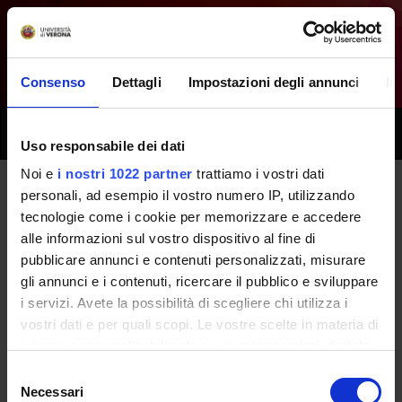
Consenso
Dettagli
Impostazioni degli annunci
In
Toggle
Uso responsabile dei dati
naviga
Noi e
i nostri 1022 partner
trattiamo i vostri dati
personali, ad esempio il vostro numero IP, utilizzando
All next seminars - Progress Test
tecnologie come i cookie per memorizzare e accedere
alle informazioni sul vostro dispositivo al fine di
6th year - (2015/2016)
pubblicare annunci e contenuti personalizzati, misurare
gli annunci e i contenuti, ricercare il pubblico e sviluppare
i servizi. Avete la possibilità di scegliere chi utilizza i
Home
Teaching
Seminars
vostri dati e per quali scopi. Le vostre scelte in materia di
privacy sono applicabili solo su questa proprietà digitale
in cui avete effettuato le vostre scelte. È possibile
Selezione
modificare o revocare il proprio consenso in qualsiasi
Necessari
del