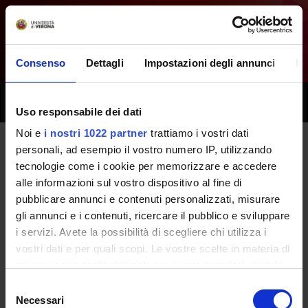
Consenso
Dettagli
Impostazioni degli annunci
In
Toggle
Uso responsabile dei dati
naviga
Noi e
i nostri 1022 partner
trattiamo i vostri dati
personali, ad esempio il vostro numero IP, utilizzando
All next seminars -
tecnologie come i cookie per memorizzare e accedere
alle informazioni sul vostro dispositivo al fine di
Musculoskeletal Assessment -
pubblicare annunci e contenuti personalizzati, misurare
(2015/2016)
gli annunci e i contenuti, ricercare il pubblico e sviluppare
i servizi. Avete la possibilità di scegliere chi utilizza i
vostri dati e per quali scopi. Le vostre scelte in materia di
Home
Teaching
Seminars
privacy sono applicabili solo su questa proprietà digitale
in cui avete effettuato le vostre scelte. È possibile
Selezione
modificare o revocare il proprio consenso in qualsiasi
Necessari
del