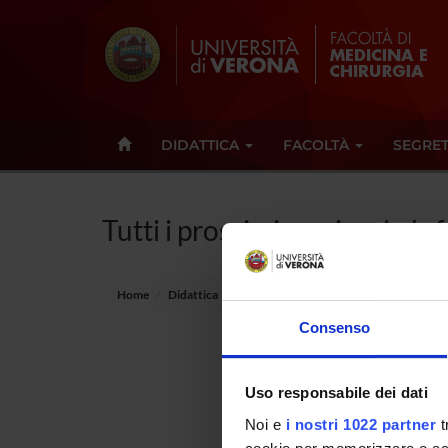
DIDATTICA
FACOLTÀ
SEGRET
Tutti i prossimi seminari - Inf
Home
Didattica
Seminari
Consenso
Non è st
Uso responsabile dei dati
Tot 0 S
Noi e
i nostri 1022 partner
t