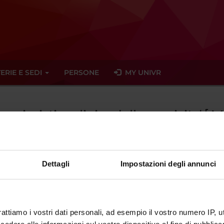
ERIE E SEDI
PERSONE
MY UNIVR
ermieristica clinica della cronicita' [
Ma
Dettagli
Impostazioni degli annunci
ato trovato alcun seminario relativo all'insegnamento Infermieristic
eminari
rattiamo i vostri dati personali, ad esempio il vostro numero IP, 