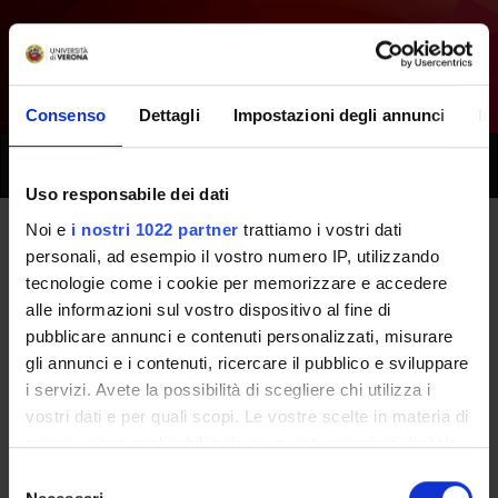
Consenso
Dettagli
Impostazioni degli annunci
In
Toggle
naviga
Uso responsabile dei dati
Noi e
i nostri 1022 partner
trattiamo i vostri dati
All next seminars - Medical
personali, ad esempio il vostro numero IP, utilizzando
tecnologie come i cookie per memorizzare e accedere
sciences 1st - ATTIVITA'
alle informazioni sul vostro dispositivo al fine di
pubblicare annunci e contenuti personalizzati, misurare
PRATICA IN MEDICINA DI
gli annunci e i contenuti, ricercare il pubblico e sviluppare
LABORATORIO - (2013/2014)
i servizi. Avete la possibilità di scegliere chi utilizza i
vostri dati e per quali scopi. Le vostre scelte in materia di
privacy sono applicabili solo su questa proprietà digitale
Home
Teaching
Seminars
in cui avete effettuato le vostre scelte. È possibile
Selezione
modificare o revocare il proprio consenso in qualsiasi