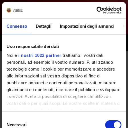
Consenso
Dettagli
Impostazioni degli annunci
In
Toggle
Uso responsabile dei dati
naviga
Noi e
i nostri 1022 partner
trattiamo i vostri dati
personali, ad esempio il vostro numero IP, utilizzando
Tutti i prossimi seminari -
tecnologie come i cookie per memorizzare e accedere
alle informazioni sul vostro dispositivo al fine di
Anatomia patologica -
pubblicare annunci e contenuti personalizzati, misurare
(2013/2014)
gli annunci e i contenuti, ricercare il pubblico e sviluppare
i servizi. Avete la possibilità di scegliere chi utilizza i
vostri dati e per quali scopi. Le vostre scelte in materia di
Home
Didattica
Seminari
privacy sono applicabili solo su questa proprietà digitale
in cui avete effettuato le vostre scelte. È possibile
Selezione
modificare o revocare il proprio consenso in qualsiasi
Necessari
del