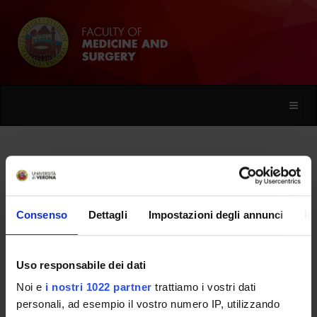
Toggle
naviga
Emma Poli
Consenso
Dettagli
Impostazioni degli annunci
In
Home
People
Emma Poli
Uso responsabile dei dati
Noi e
i nostri 1022 partner
trattiamo i vostri dati
PERSONE
personali, ad esempio il vostro numero IP, utilizzando