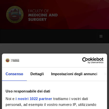
Toggle
naviga
Ciro Paolillo
Consenso
Dettagli
Impostazioni degli annunci
In
Home
People
Ciro Paolillo
Uso responsabile dei dati
Noi e
i nostri 1022 partner
trattiamo i vostri dati
PERSONE
personali, ad esempio il vostro numero IP, utilizzando