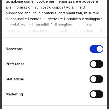
tecnologie come i cookie per memorizzare e accedere
GOVERNANCE DELLA FACOLTÀ
alle informazioni sul vostro dispositivo al fine di
pubblicare annunci e contenuti personalizzati, misurare
gli annunci e i contenuti, ricercare il pubblico e sviluppare
i servizi. Avete la possibilità di scegliere chi utilizza i
Position
vostri dati e per quali scopi. Le vostre scelte in materia di
Temporary Professor
privacy sono applicabili solo su questa proprietà digitale
Academic sector
in cui avete effettuato le vostre scelte. È possibile
Selezione
- - -
modificare o revocare il proprio consenso in qualsiasi
Necessari
del
momento dalla Dichiarazione sui cookie o facendo clic
consenso
sull'icona di attivazione della privacy.
Preferenze
Con il tuo consenso, vorremmo anche:
raccogliere informazioni sulla tua posizione
Statistiche
geografica, con un'approssimazione di qualche
metro,
TEACHING
1
Marketing
Identificare il tuo dispositivo, scansionandolo
attivamente alla ricerca di caratteristiche specifiche
ANNOUNCEMENTS
0
(impronte digitali).