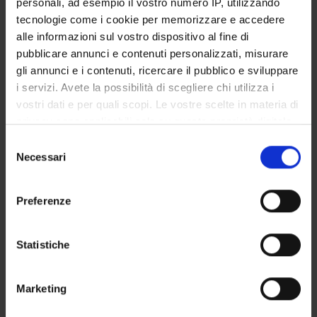
personali, ad esempio il vostro numero IP, utilizzando
GOVERNANCE DELLA FACOLTÀ
tecnologie come i cookie per memorizzare e accedere
alle informazioni sul vostro dispositivo al fine di
pubblicare annunci e contenuti personalizzati, misurare
gli annunci e i contenuti, ricercare il pubblico e sviluppare
Position
i servizi. Avete la possibilità di scegliere chi utilizza i
Temporary Professor
vostri dati e per quali scopi. Le vostre scelte in materia di
Academic sector
privacy sono applicabili solo su questa proprietà digitale
- - -
in cui avete effettuato le vostre scelte. È possibile
Selezione
Telephone
modificare o revocare il proprio consenso in qualsiasi
Necessari
del
045 8122124
momento dalla Dichiarazione sui cookie o facendo clic
consenso
sull'icona di attivazione della privacy.
Preferenze
Con il tuo consenso, vorremmo anche:
raccogliere informazioni sulla tua posizione
Statistiche
geografica, con un'approssimazione di qualche
TEACHING
2
metro,
Marketing
Identificare il tuo dispositivo, scansionandolo
ANNOUNCEMENTS
0
attivamente alla ricerca di caratteristiche specifiche