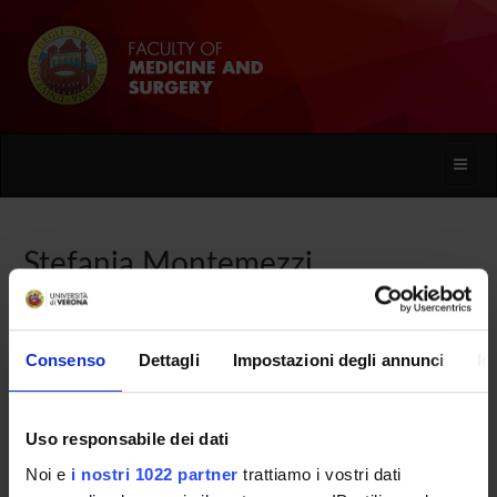
Toggle
naviga
Stefania Montemezzi
Home
People
Stefania Montemezzi
Consenso
Dettagli
Impostazioni degli annunci
In
Uso responsabile dei dati
PERSONE
Noi e
i nostri 1022 partner
trattiamo i vostri dati