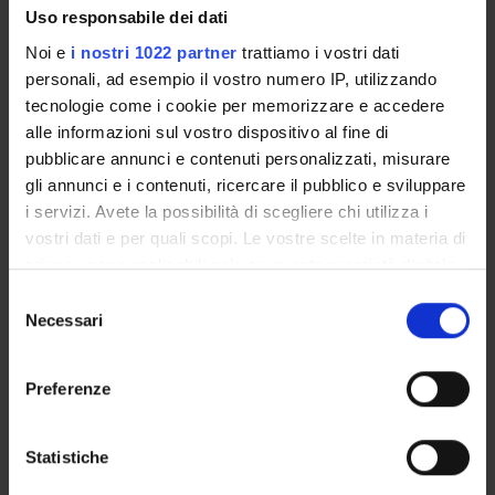
Uso responsabile dei dati
GOVERNANCE DELLA FACOLTÀ
Noi e
i nostri 1022 partner
trattiamo i vostri dati
personali, ad esempio il vostro numero IP, utilizzando
tecnologie come i cookie per memorizzare e accedere
alle informazioni sul vostro dispositivo al fine di
pubblicare annunci e contenuti personalizzati, misurare
gli annunci e i contenuti, ricercare il pubblico e sviluppare
i servizi. Avete la possibilità di scegliere chi utilizza i
vostri dati e per quali scopi. Le vostre scelte in materia di
privacy sono applicabili solo su questa proprietà digitale
E-mail
in cui avete effettuato le vostre scelte. È possibile
Selezione
jacopo
marcomini
univr
it
modificare o revocare il proprio consenso in qualsiasi
Necessari
del
Not present since
momento dalla Dichiarazione sui cookie o facendo clic
consenso
January 26, 2026
sull'icona di attivazione della privacy.
Preferenze
Note
Con il tuo consenso, vorremmo anche:
raccogliere informazioni sulla tua posizione
Statistiche
geografica, con un'approssimazione di qualche