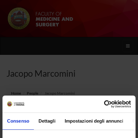
Toggle
naviga
Jacopo Marcomini
Home
People
Jacopo Marcomini
Consenso
Dettagli
Impostazioni degli annunci
In
PERSONE