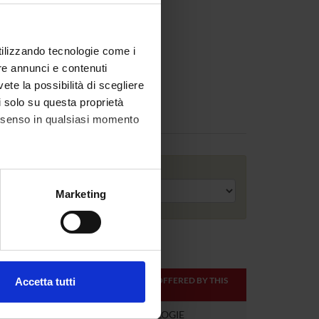
utilizzando tecnologie come i
re annunci e contenuti
vete la possibilità di scegliere
li solo su questa proprietà
consenso in qualsiasi momento
Academic year
alche metro,
Marketing
e specifiche (impronte
ezione dettagli
. Puoi
ONLINE
TEACHER
MODULES OFFERED BY THIS
Accetta tutti
CREDITS
TEACHER
l media e per analizzare il
ostri partner che si occupano
1
METODOLOGIE