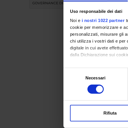
GOVERNANCE DELLA FACOLTÀ
Uso responsabile dei dati
Noi e
i nostri 1022 partner
t
cookie per memorizzare e acce
personalizzati, misurare gli an
chi utilizza i vostri dati e pe
Teac
digitale in cui avete effettua
dalla Dichiarazione sui cookie
MO
Con il tuo consenso, vorrem
Selezione
raccogliere informazi
Necessari
del
Modules 
Identificare il tuo di
consenso
Click on
digitali).
Approfondisci come vengono el
modificare o ritirare il tuo 
COURS
Rifiuta
Utilizziamo i cookie per perso
nostro traffico. Condividiamo 
Bachelo