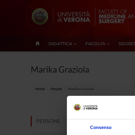
DIDATTICA
FACOLTÀ
SEGRET
Marika Graziola
Home
People
Marika Graziola
Position
Academic 
PERSONE
Consenso