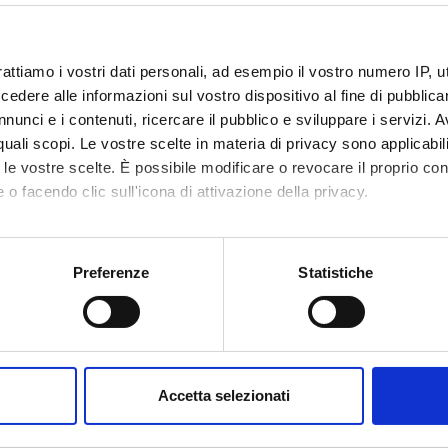
rattiamo i vostri dati personali, ad esempio il vostro numero IP, 
dere alle informazioni sul vostro dispositivo al fine di pubblica
nunci e i contenuti, ricercare il pubblico e sviluppare i servizi. A
r quali scopi. Le vostre scelte in materia di privacy sono applicabi
Announcements
Research
Assignments
hing
0
to le vostre scelte. È possibile modificare o revocare il proprio 
1
 o facendo clic sull'icona di attivazione della privacy.
DULES
mo anche:
oni sulla tua posizione geografica, con un'approssimazione di qu
Preferenze
Statistiche
running in the period selected:
1
.
spositivo, scansionandolo attivamente alla ricerca di caratteristich
 the module to see the timetable and course details.
aborati i tuoi dati personali e imposta le tue preferenze nella
s
consenso in qualsiasi momento dalla Dichiarazione sui cookie.
E
NAME
TOTAL
Accetta selezionati
CREDITS
nalizzare contenuti ed annunci, per fornire funzionalità dei socia
inoltre informazioni sul modo in cui utilizzi il nostro sito con i n
r's degree in
PHYSIOTHERAPY IN
5