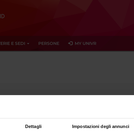
ERIE E SEDI
PERSONE
MY UNIVR
Temporary Professor
sector
- - -
Dettagli
Impostazioni degli annunci