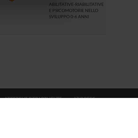
ABILITATIVE-RIABILITATIVE
azioni che hai fornito loro o
E PSICOMOTORIE NELLO
SVILUPPO 0-6 ANNI
AFFERENT DEPARTMENTS
ADDRESS
Policlinico “G. B. Rossi”
Diagnostics and Public
Piazzale L. A. Scuro, 10
Health
37134 Verona
Partita IVA 01541040232
Medicine
Codice Fiscale:93009870234