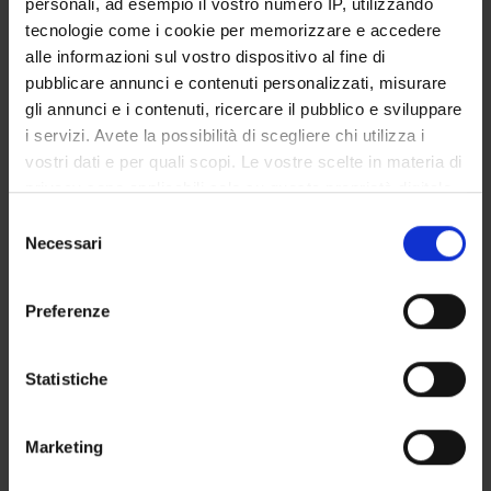
personali, ad esempio il vostro numero IP, utilizzando
GOVERNANCE DELLA FACOLTÀ
tecnologie come i cookie per memorizzare e accedere
alle informazioni sul vostro dispositivo al fine di
pubblicare annunci e contenuti personalizzati, misurare
gli annunci e i contenuti, ricercare il pubblico e sviluppare
Position
i servizi. Avete la possibilità di scegliere chi utilizza i
Temporary Professor
vostri dati e per quali scopi. Le vostre scelte in materia di
Academic sector
privacy sono applicabili solo su questa proprietà digitale
- - -
in cui avete effettuato le vostre scelte. È possibile
Selezione
Telephone
modificare o revocare il proprio consenso in qualsiasi
Necessari
del
0458124655
momento dalla Dichiarazione sui cookie o facendo clic
consenso
E-mail
sull'icona di attivazione della privacy.
tommaso
campagnaro
univr
it
Preferenze
Con il tuo consenso, vorremmo anche:
raccogliere informazioni sulla tua posizione
Statistiche
geografica, con un'approssimazione di qualche
TEACHING
1
metro,
Marketing
Identificare il tuo dispositivo, scansionandolo
ANNOUNCEMENTS
0
attivamente alla ricerca di caratteristiche specifiche