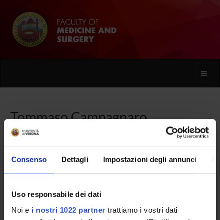
Toggle
naviga
Tommaso Campagnaro
Home
People
Tommaso Campagnaro
Consenso
Dettagli
Impostazioni degli annunci
In
Uso responsabile dei dati
PERSONE
Noi e
i nostri 1022 partner
trattiamo i vostri dati