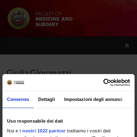
Toggle
naviga
Giulia Giovanazzi
Home
People
Giulia Giovanazzi
Consenso
Dettagli
Impostazioni degli annunci
In
Uso responsabile dei dati
PERSONE
Noi e
i nostri 1022 partner
trattiamo i vostri dati