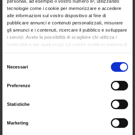
personali, ad esempio il vostro numero IP, utilizzando
GOVERNANCE DELLA FACOLTÀ
tecnologie come i cookie per memorizzare e accedere
alle informazioni sul vostro dispositivo al fine di
pubblicare annunci e contenuti personalizzati, misurare
gli annunci e i contenuti, ricercare il pubblico e sviluppare
Position
i servizi. Avete la possibilità di scegliere chi utilizza i
Temporary Professor
vostri dati e per quali scopi. Le vostre scelte in materia di
Academic sector
privacy sono applicabili solo su questa proprietà digitale
- - -
in cui avete effettuato le vostre scelte. È possibile
Selezione
modificare o revocare il proprio consenso in qualsiasi
Necessari
del
momento dalla Dichiarazione sui cookie o facendo clic
consenso
sull'icona di attivazione della privacy.
Preferenze
Con il tuo consenso, vorremmo anche:
raccogliere informazioni sulla tua posizione
Statistiche
geografica, con un'approssimazione di qualche
TEACHING
1
metro,
Marketing
Identificare il tuo dispositivo, scansionandolo
ANNOUNCEMENTS
0
attivamente alla ricerca di caratteristiche specifiche