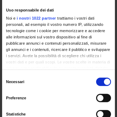
GOVERNANCE DELLA FACOLTÀ
Uso responsabile dei dati
Noi e
i nostri 1022 partner
trattiamo i vostri dati
personali, ad esempio il vostro numero IP, utilizzando
tecnologie come i cookie per memorizzare e accedere
alle informazioni sul vostro dispositivo al fine di
pubblicare annunci e contenuti personalizzati, misurare
gli annunci e i contenuti, ricercare il pubblico e sviluppare
i servizi. Avete la possibilità di scegliere chi utilizza i
vostri dati e per quali scopi. Le vostre scelte in materia di
Position
privacy sono applicabili solo su questa proprietà digitale
Adjunct professor
in cui avete effettuato le vostre scelte. È possibile
Selezione
Academic sector
modificare o revocare il proprio consenso in qualsiasi
Necessari
del
- - -
momento dalla Dichiarazione sui cookie o facendo clic
consenso
Office
sull'icona di attivazione della privacy.
Palazzo Zorzi-Polfranceschi, Floor 3°, Room 2.01
Preferenze
Telephone
Con il tuo consenso, vorremmo anche:
+39 045802 8651
raccogliere informazioni sulla tua posizione
Statistiche
E-mail