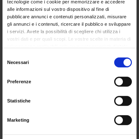
tecnologie come i cookie per memorizzare e accedere
GOVERNANCE DELLA FACOLTÀ
alle informazioni sul vostro dispositivo al fine di
pubblicare annunci e contenuti personalizzati, misurare
gli annunci e i contenuti, ricercare il pubblico e sviluppare
i servizi. Avete la possibilità di scegliere chi utilizza i
Not present since
vostri dati e per quali scopi. Le vostre scelte in materia di
September 30, 2018
privacy sono applicabili solo su questa proprietà digitale
Note
in cui avete effettuato le vostre scelte. È possibile
Selezione
modificare o revocare il proprio consenso in qualsiasi
Necessari
del
momento dalla Dichiarazione sui cookie o facendo clic
consenso
sull'icona di attivazione della privacy.
Preferenze
Con il tuo consenso, vorremmo anche:
raccogliere informazioni sulla tua posizione
Statistiche
geografica, con un'approssimazione di qualche
metro,
TEACHING
0
Marketing
Identificare il tuo dispositivo, scansionandolo
attivamente alla ricerca di caratteristiche specifiche
ANNOUNCEMENTS
0
(impronte digitali).