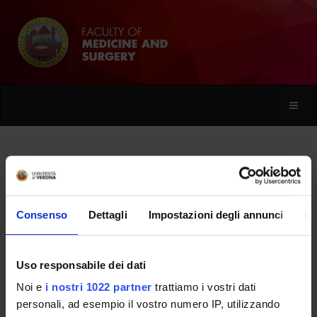
Toggle
naviga
Adriana Grecchi
Consenso
Dettagli
Impostazioni degli annunci
In
Home
People
Adriana Grecchi
Uso responsabile dei dati
Noi e
i nostri 1022 partner
trattiamo i vostri dati
PERSONE
personali, ad esempio il vostro numero IP, utilizzando