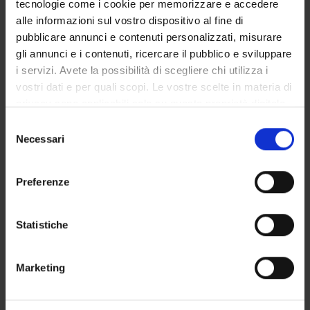
tecnologie come i cookie per memorizzare e accedere
GOVERNANCE DELLA FACOLTÀ
alle informazioni sul vostro dispositivo al fine di
pubblicare annunci e contenuti personalizzati, misurare
gli annunci e i contenuti, ricercare il pubblico e sviluppare
i servizi. Avete la possibilità di scegliere chi utilizza i
Not present since
vostri dati e per quali scopi. Le vostre scelte in materia di
September 30, 2019
privacy sono applicabili solo su questa proprietà digitale
Note
in cui avete effettuato le vostre scelte. È possibile
Selezione
modificare o revocare il proprio consenso in qualsiasi
Necessari
del
momento dalla Dichiarazione sui cookie o facendo clic
consenso
sull'icona di attivazione della privacy.
Preferenze
Con il tuo consenso, vorremmo anche:
raccogliere informazioni sulla tua posizione
Statistiche
geografica, con un'approssimazione di qualche
metro,
TEACHING
0
Marketing
Identificare il tuo dispositivo, scansionandolo
attivamente alla ricerca di caratteristiche specifiche
ANNOUNCEMENTS
0
(impronte digitali).