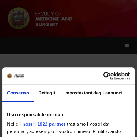
Toggle
naviga
Cherubina Lo Re
Consenso
Dettagli
Impostazioni degli annunci
In
Home
People
Cherubina Lo Re
Uso responsabile dei dati
Noi e
i nostri 1022 partner
trattiamo i vostri dati
PERSONE
personali, ad esempio il vostro numero IP, utilizzando