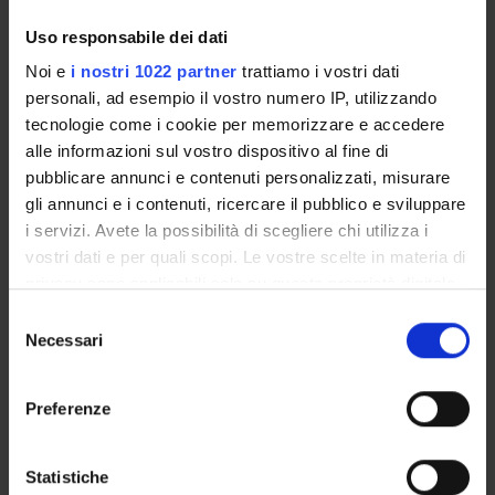
GOVERNANCE DELLA FACOLTÀ
Uso responsabile dei dati
Noi e
i nostri 1022 partner
trattiamo i vostri dati
personali, ad esempio il vostro numero IP, utilizzando
tecnologie come i cookie per memorizzare e accedere
alle informazioni sul vostro dispositivo al fine di
pubblicare annunci e contenuti personalizzati, misurare
gli annunci e i contenuti, ricercare il pubblico e sviluppare
i servizi. Avete la possibilità di scegliere chi utilizza i
vostri dati e per quali scopi. Le vostre scelte in materia di
E-mail
privacy sono applicabili solo su questa proprietà digitale
erminia
manfrin
univr
it
in cui avete effettuato le vostre scelte. È possibile
Selezione
Not present since
modificare o revocare il proprio consenso in qualsiasi
Necessari
del
October 31, 2016
momento dalla Dichiarazione sui cookie o facendo clic
consenso
Note
sull'icona di attivazione della privacy.
Preferenze
Con il tuo consenso, vorremmo anche:
raccogliere informazioni sulla tua posizione
Statistiche