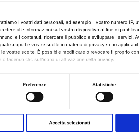
rattiamo i vostri dati personali, ad esempio il vostro numero IP, 
dere alle informazioni sul vostro dispositivo al fine di pubblica
nunci e i contenuti, ricercare il pubblico e sviluppare i servizi. A
r quali scopi. Le vostre scelte in materia di privacy sono applicabi
Announcements
Research
Publications
hing
0
to le vostre scelte. È possibile modificare o revocare il proprio 
0
 o facendo clic sull'icona di attivazione della privacy.
DULES
mo anche:
oni sulla tua posizione geografica, con un'approssimazione di qu
Preferenze
Statistiche
running in the period selected:
0
.
spositivo, scansionandolo attivamente alla ricerca di caratteristich
 the module to see the timetable and course details.
aborati i tuoi dati personali e imposta le tue preferenze nella
s
consenso in qualsiasi momento dalla Dichiarazione sui cookie.
Accetta selezionati
nalizzare contenuti ed annunci, per fornire funzionalità dei socia
inoltre informazioni sul modo in cui utilizzi il nostro sito con i n