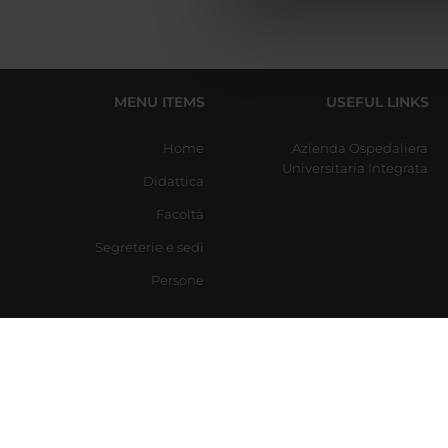
di analisi dei dati web, pubbl
che hanno raccolto dal tuo uti
MENU ITEMS
USEFUL LINKS
Home
Azienda Ospedaliera
Universitaria Integrata
Didattica
Facoltà
Segreterie e sedi
Persone