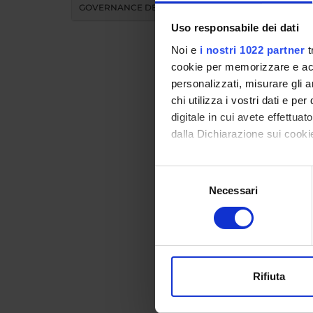
GOVERNANCE DELLA FACOLTÀ
Uso responsabile dei dati
Noi e
i nostri 1022 partner
t
cookie per memorizzare e acce
personalizzati, misurare gli an
chi utilizza i vostri dati e pe
Teac
digitale in cui avete effettua
dalla Dichiarazione sui cookie
MO
Con il tuo consenso, vorrem
Selezione
raccogliere informazi
Necessari
del
Modules 
Identificare il tuo di
consenso
Click on
digitali).
Approfondisci come vengono el
modificare o ritirare il tuo 
Rifiuta
Utilizziamo i cookie per perso
nostro traffico. Condividiamo 