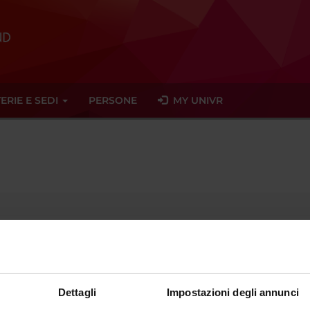
ERIE E SEDI
PERSONE
MY UNIVR
luigina
franco
univr
it
ent since
October 31, 2016
Dettagli
Impostazioni degli annunci