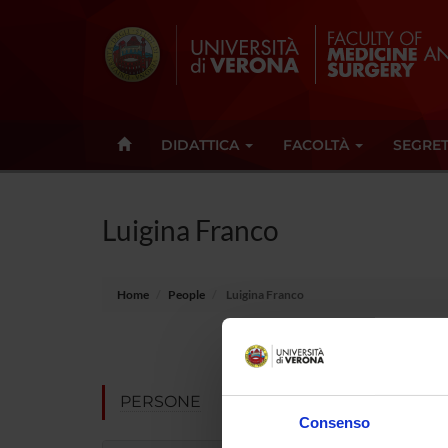
DIDATTICA
FACOLTÀ
SEGRET
Luigina Franco
Home
People
Luigina Franco
E-mail
Not pres
PERSONE
Consenso
Note