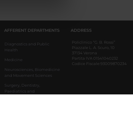
azioni che hai fornito loro o
AFFERENT DEPARTMENTS
ADDRESS
Policlinico “G. B. Rossi”
Diagnostics and Public
Piazzale L. A. Scuro, 10
Health
37134 Verona
Partita IVA 01541040232
Medicine
Codice Fiscale:93009870234
Neurosciences, Biomedicine
and Movement Sciences
Surgery, Dentistry,
Paediatrics and
Gynaecology
Department of Engineering
for Innovation Medicine