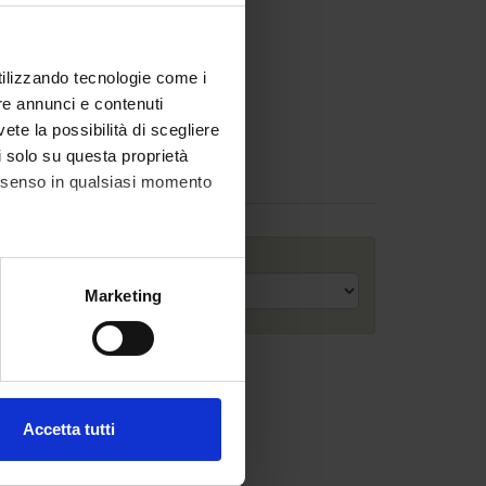
utilizzando tecnologie come i
re annunci e contenuti
vete la possibilità di scegliere
li solo su questa proprietà
Assignments
consenso in qualsiasi momento
Academic year
alche metro,
Marketing
e specifiche (impronte
ezione dettagli
. Puoi
Accetta tutti
l media e per analizzare il
ostri partner che si occupano