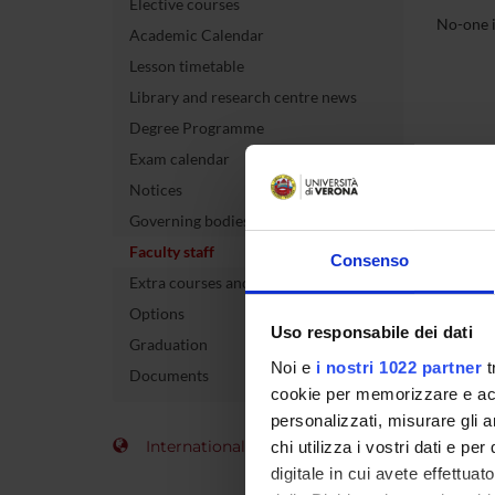
Elective courses
No-one i
Academic Calendar
Lesson timetable
Library and research centre news
Degree Programme
Exam calendar
Notices
Governing bodies
Faculty staff
Consenso
Extra courses and activities
Options
Uso responsabile dei dati
Graduation
Noi e
i nostri 1022 partner
t
Documents
cookie per memorizzare e acce
personalizzati, misurare gli an
International Students
chi utilizza i vostri dati e pe
digitale in cui avete effettua