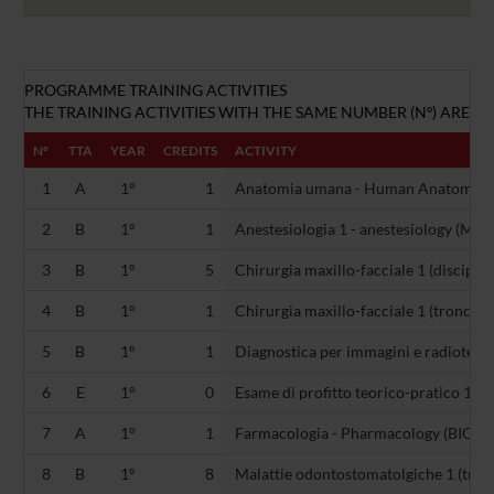
PROGRAMME TRAINING ACTIVITIES
THE TRAINING ACTIVITIES WITH THE SAME NUMBER (Nº) ARE AL
Nº
TTA
YEAR
CREDITS
ACTIVITY
1
A
1°
1
Anatomia umana - Human Anatomy (
2
B
1°
1
Anestesiologia 1 - anestesiology (ME
3
B
1°
5
Chirurgia maxillo-facciale 1 (disciplin
4
B
1°
1
Chirurgia maxillo-facciale 1 (tronco
5
B
1°
1
Diagnostica per immagini e radiotera
6
E
1°
0
Esame di profitto teorico-pratico 1 (-)
7
A
1°
1
Farmacologia - Pharmacology (BIO/14
8
B
1°
8
Malattie odontostomatolgiche 1 (tro