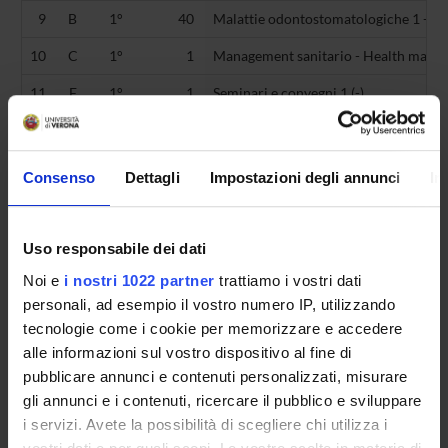
9
B
1°
40
Malattie odontostomatologiche 1 - Or
10
C
1°
1
Management sanitario - Health mana
11
F
1°
1
Seminari e convegni 1 (-)
12
B
2°
1
Anestesiologia 2 (MED/41)
13
B
2°
4
Chirurgia maxillo-facciale 2 (disciplin
Consenso
Dettagli
Impostazioni degli annunci
In
14
B
2°
1
Chirurgia maxillo-facciale 2 (tronco
15
B
2°
1
Diagnostica per immagini e radiotera
Uso responsabile dei dati
16
E
2°
0
Esame di profitto teorico-pratico 2 (-)
Noi e
i nostri 1022 partner
trattiamo i vostri dati
personali, ad esempio il vostro numero IP, utilizzando
17
C
2°
1
Malattie dell'apparato visivo (MED/30
tecnologie come i cookie per memorizzare e accedere
alle informazioni sul vostro dispositivo al fine di
18
B
2°
7
Malattie odontostomatolgiche 2 (tro
pubblicare annunci e contenuti personalizzati, misurare
19
B
2°
40
Malattie odontostomatologiche 2 - Or
gli annunci e i contenuti, ricercare il pubblico e sviluppare
i servizi. Avete la possibilità di scegliere chi utilizza i
20
A
2°
1
Microbiologia e microbiologia clinica