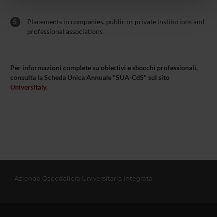
pubblicità e social media, i quali potrebbero combinarle
S
Placements in companies, public or private institutions and
con altre informazioni che hai fornito loro o che hanno
professional associations
raccolto dal tuo utilizzo dei loro servizi.
Per informazioni complete su obiettivi e sbocchi professionali,
consulta la Scheda Unica Annuale "SUA-CdS" sul sito
Universitaly
.
Azienda Ospedaliera Universitaria Integrata