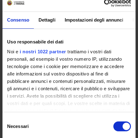
34
F
3°
1
Pediatria generale e specialistica - G
Consenso
Dettagli
Impostazioni degli annunci
In
35
F
4°
1
Altre attivita' 4 - Other Activities (-)
36
B
4°
49
Chirurgia maxillo-facciale 4 (discipli
Uso responsabile dei dati
37
B
4°
7
Chirurgia maxillo-facciale 4 (tronco
Noi e
i nostri 1022 partner
trattiamo i vostri dati
38
E
4°
0
Esame di profitto teorico-pratico 4 (-)
personali, ad esempio il vostro numero IP, utilizzando
tecnologie come i cookie per memorizzare e accedere
39
B
4°
1
Malattie apparato visivo 4 (tronco c
alle informazioni sul vostro dispositivo al fine di
40
B
4°
1
Medicina interna - Internal Medicine
pubblicare annunci e contenuti personalizzati, misurare
gli annunci e i contenuti, ricercare il pubblico e sviluppare
41
B
4°
1
Otorinolaringoiatria 4 (tronco comu
i servizi. Avete la possibilità di scegliere chi utilizza i
42
F
5°
1
Altre attivita' 5 (-)
vostri dati e per quali scopi. Le vostre scelte in materia di
privacy sono applicabili solo su questa proprietà digitale
43
B
5°
43
Chirurgia maxillo-facciale 5 (disciplin
in cui avete effettuato le vostre scelte. È possibile
Selezione
modificare o revocare il proprio consenso in qualsiasi
44
E
5°
0
Esame di profitto teorico-pratico 5 (-)
Necessari
del
momento dalla Dichiarazione sui cookie o facendo clic
consenso
45
C
5°
1
Neurochirurgia (MED/27)