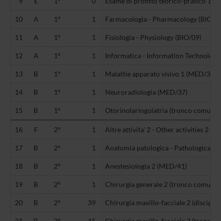
9
E
1°
0
Esame di profitto teorico-pratico 1 (-)
10
A
1°
1
Farmacologia - Pharmacology (BIO/14
11
A
1°
1
Fisiologia - Physiology (BIO/09)
12
A
1°
1
Informatica - Information Technology
13
B
1°
1
Malattie apparato visivo 1 (MED/30)
14
B
1°
1
Neuroradiologia (MED/37)
15
B
1°
1
Otorinolaringoiatria (tronco comune 
16
F
2°
1
Altre attivita' 2 - Other activities 2 (-)
17
B
2°
1
Anatomia patologica - Pathological 
18
B
2°
1
Anestesiologia 2 (MED/41)
19
B
2°
1
Chirurgia generale 2 (tronco comune 
20
B
2°
39
Chirurgia maxillo-facciale 2 (disciplin
21
B
2°
15
Chirurgia maxillo-facciale 2 (tronco 