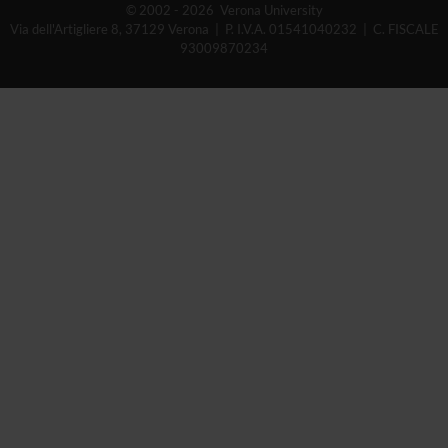
© 2002 - 2026 Verona University
Via dell'Artigliere 8, 37129 Verona | P. I.V.A. 01541040232 | C. FISCALE
93009870234