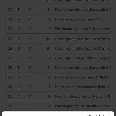
22
E
2°
0
Esame di profitto teorico-pratico 2 (-)
23
B
2°
1
Malattie apparato visivo 2 (tronco com
24
B
2°
1
Otorinolaringoiatria 2 (tronco comune
25
B
3°
43
Chirurgia maxillo-facciale 3 (disciplin
26
B
3°
10
Chirurgia maxillo-facciale 3 (tronco 
27
C
3°
1
Chirurgia plastica - Plastic Surgery 
28
E
3°
0
Esame di profitto teorico-pratico 3 (-)
29
B
3°
1
Malattie apparato visivo 3 (MED/30)
30
C
3°
1
Malattie odontostomatologiche 3 - Or
31
C
3°
1
Medicina legale - Legal Medicine (ME
32
C
3°
1
Oncologia medica - medical Oncolog
33
B
3°
1
Otorinolaringoiatria 3 (MED/31)