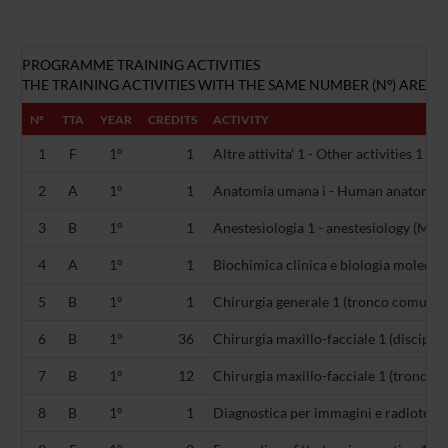
PROGRAMME TRAINING ACTIVITIES
THE TRAINING ACTIVITIES WITH THE SAME NUMBER (Nº) ARE AL
Nº
TTA
YEAR
CREDITS
ACTIVITY
1
F
1°
1
Altre attivita' 1 - Other activities 1 (-)
2
A
1°
1
Anatomia umana i - Human anatomy I
3
B
1°
1
Anestesiologia 1 - anestesiology (ME
4
A
1°
1
Biochimica clinica e biologia molecola
5
B
1°
1
Chirurgia generale 1 (tronco comune 
6
B
1°
36
Chirurgia maxillo-facciale 1 (disciplin
7
B
1°
12
Chirurgia maxillo-facciale 1 (tronco 
8
B
1°
1
Diagnostica per immagini e radiotera