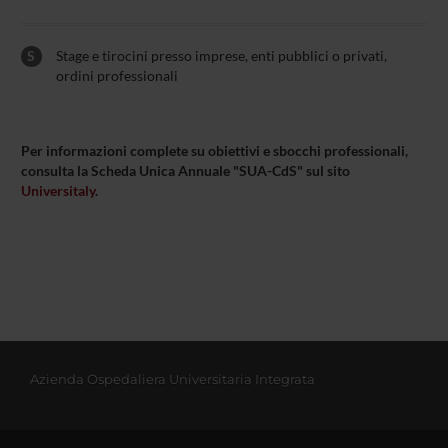
S
Stage e tirocini presso imprese, enti pubblici o privati,
ordini professionali
Per informazioni complete su obiettivi e sbocchi professionali,
consulta la Scheda Unica Annuale "SUA-CdS" sul sito
Universitaly
.
Azienda Ospedaliera Universitaria Integrata