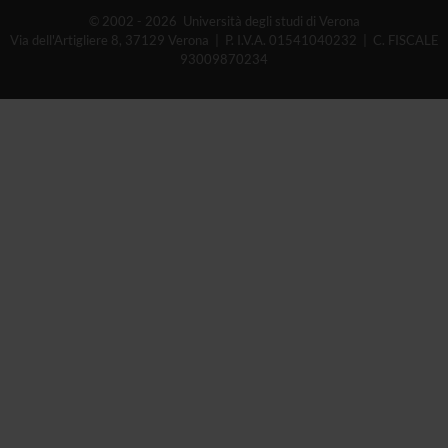
© 2002 - 2026 Università degli studi di Verona
Via dell'Artigliere 8, 37129 Verona | P. I.V.A. 01541040232 | C. FISCALE
93009870234