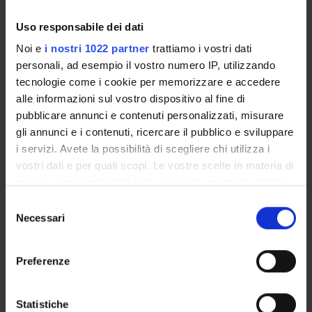
Enrolment Procedures and Admission Requirements
Degree Programme
Uso responsabile dei dati
Courses
Noi e
i nostri 1022 partner
trattiamo i vostri dati
Notices
personali, ad esempio il vostro numero IP, utilizzando
tecnologie come i cookie per memorizzare e accedere
Governing bodies
alle informazioni sul vostro dispositivo al fine di
Documents
pubblicare annunci e contenuti personalizzati, misurare
gli annunci e i contenuti, ricercare il pubblico e sviluppare
International Students
i servizi. Avete la possibilità di scegliere chi utilizza i
vostri dati e per quali scopi. Le vostre scelte in materia di
privacy sono applicabili solo su questa proprietà digitale
OFFERTA FORMATIVA
in cui avete effettuato le vostre scelte. È possibile
Selezione
modificare o revocare il proprio consenso in qualsiasi
Necessari
del
momento dalla Dichiarazione sui cookie o facendo clic
consenso
SEMESTRE FILTRO
sull'icona di attivazione della privacy.
Preferenze
CORSI DI LAUREA
Con il tuo consenso, vorremmo anche:
CORSI DI LAUREA MAGISTRALE
raccogliere informazioni sulla tua posizione
Statistiche