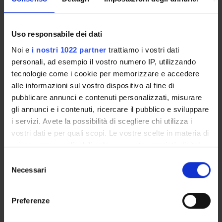
Uso responsabile dei dati
ORGANI E UFFICI DELLA FACOLTÀ
Noi e
i nostri 1022 partner
trattiamo i vostri dati
personali, ad esempio il vostro numero IP, utilizzando
OVERVIEW
tecnologie come i cookie per memorizzare e accedere
GOVERNANCE DELLA FACOLTÀ
alle informazioni sul vostro dispositivo al fine di
pubblicare annunci e contenuti personalizzati, misurare
gli annunci e i contenuti, ricercare il pubblico e sviluppare
Chairperson
i servizi. Avete la possibilità di scegliere chi utilizza i
Stefano Tardivo
vostri dati e per quali scopi. Le vostre scelte in materia di
Body type
privacy sono applicabili solo su questa proprietà digitale
Teaching Committee
in cui avete effettuato le vostre scelte. È possibile
Selezione
Administration office
modificare o revocare il proprio consenso in qualsiasi
Necessari
del
Secretary of the Degree Course in Accident Prevention in the
momento dalla Dichiarazione sui cookie o facendo clic
consenso
Environment and Workplace
sull'icona di attivazione della privacy.
Preferenze
Faculty
Medicine and Surgery
Con il tuo consenso, vorremmo anche: