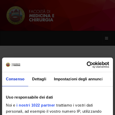
Toggle
naviga
Collegio didattico del Corso di
Laurea in Medicina e Chirurgia ad
indirizzo tecnologico
Consenso
Dettagli
Impostazioni degli annunci
In
Home
Facoltà
Organi collegiali
Uso responsabile dei dati
Collegio didattico del Corso di Laurea in Medicina e Chirurgia ad
Noi e
i nostri 1022 partner
trattiamo i vostri dati
indirizzo tecnologico
personali, ad esempio il vostro numero IP, utilizzando