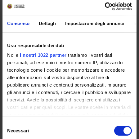
(D.I. 68/2015)
Consenso
Dettagli
Impostazioni degli annunci
In
Presentazione
Come iscriversi e Requisiti di ammissione
Piani didattici
Uso responsabile dei dati
Insegnamenti
Noi e
i nostri 1022 partner
trattiamo i vostri dati
Bacheca avvisi
personali, ad esempio il vostro numero IP, utilizzando
Organi collegiali e di governo
tecnologie come i cookie per memorizzare e accedere
Rete formativa
alle informazioni sul vostro dispositivo al fine di
pubblicare annunci e contenuti personalizzati, misurare
gli annunci e i contenuti, ricercare il pubblico e sviluppare
Servizio Studenti Internazionali
i servizi. Avete la possibilità di scegliere chi utilizza i
vostri dati e per quali scopi. Le vostre scelte in materia di
privacy sono applicabili solo su questa proprietà digitale
OFFERTA FORMATIVA
in cui avete effettuato le vostre scelte. È possibile
Selezione
modificare o revocare il proprio consenso in qualsiasi
Necessari
del
SEMESTRE FILTRO
momento dalla Dichiarazione sui cookie o facendo clic