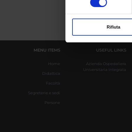
digitali).
Approfondisci come vengono el
modificare o ritirare il tuo 
Rifiuta
Utilizziamo i cookie per perso
nostro traffico. Condividiamo 
di analisi dei dati web, pubbl
MENU ITEMS
USEFUL LINKS
che hanno raccolto dal tuo uti
Home
Azienda Ospedaliera
Universitaria Integrata
Didattica
Facoltà
Segreterie e sedi
Persone