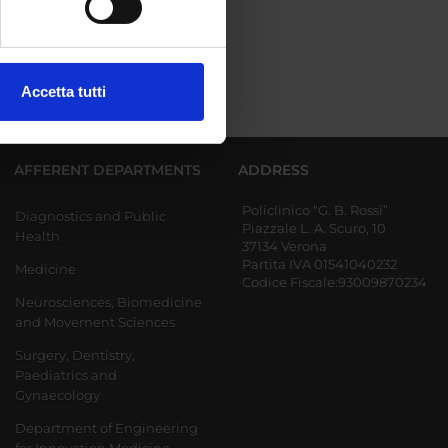
ezione dettagli
. Puoi
Accetta tutti
l media e per analizzare il
ostri partner che si occupano
azioni che hai fornito loro o
AFFERENT DEPARTMENTS
ADDRESS
Policlinico “G. B. Rossi”
Diagnostics and Public
Piazzale L. A. Scuro, 10
Health
37134 Verona
Partita IVA 01541040232
Medicine
Codice Fiscale:93009870234
Neurosciences, Biomedicine
and Movement Sciences
Surgery, Dentistry,
Paediatrics and
Gynaecology
Department of Engineering
for Innovation Medicine