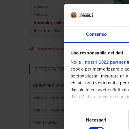
Courses
Notices
Governing bodies
Rete formativa
Consenso
Gove
International Students
Uso responsabile dei dati
Noi e
i nostri 1022 partner
t
OFFERTA FORMATIVA
cookie per memorizzare e acce
Consi
personalizzati, misurare gli an
Neur
chi utilizza i vostri dati e pe
SEMESTRE FILTRO
digitale in cui avete effettua
Chairp
dalla Dichiarazione sui cookie
CORSI DI LAUREA
Site: 
CORSI DI LAUREA MAGISTRALE
Con il tuo consenso, vorrem
Selezione
raccogliere informazi
Necessari
del
POST LAUREA
Identificare il tuo di
consenso