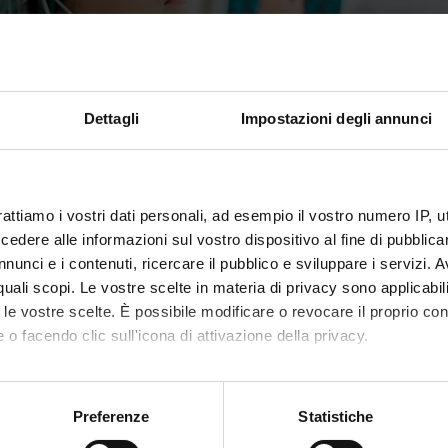
Dettagli
Impostazioni degli annunci
rning bodies
rattiamo i vostri dati personali, ad esempio il vostro numero IP, 
dere alle informazioni sul vostro dispositivo al fine di pubblica
glio della Scuola di Specializzazione in
nunci e i contenuti, ricercare il pubblico e sviluppare i servizi. A
ologia
r quali scopi. Le vostre scelte in materia di privacy sono applicabi
to le vostre scelte. È possibile modificare o revocare il proprio 
erson: Tinazzi Michele
 o facendo clic sull'icona di attivazione della privacy.
Verona
mo anche:
oni sulla tua posizione geografica, con un'approssimazione di qu
Preferenze
Statistiche
spositivo, scansionandolo attivamente alla ricerca di caratteristich