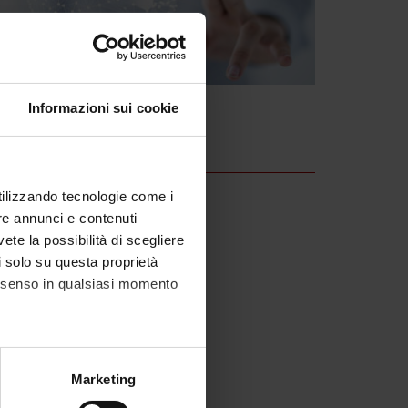
Informazioni sui cookie
utilizzando tecnologie come i
re annunci e contenuti
vete la possibilità di scegliere
li solo su questa proprietà
consenso in qualsiasi momento
alche metro,
Marketing
e specifiche (impronte