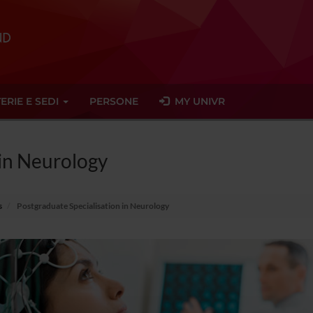
ERIE E SEDI
PERSONE
MY UNIVR
 in Neurology
s
Postgraduate Specialisation in Neurology