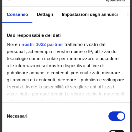
Presentazione
Consenso
Dettagli
Impostazioni degli annunci
In
Come iscriversi e Requisiti di ammissione
Piani didattici
Insegnamenti
Uso responsabile dei dati
Bacheca avvisi
Noi e
i nostri 1022 partner
trattiamo i vostri dati
Organi collegiali e di governo
personali, ad esempio il vostro numero IP, utilizzando
Rete formativa
tecnologie come i cookie per memorizzare e accedere
alle informazioni sul vostro dispositivo al fine di
pubblicare annunci e contenuti personalizzati, misurare
Servizio Studenti Internazionali
gli annunci e i contenuti, ricercare il pubblico e sviluppare
i servizi. Avete la possibilità di scegliere chi utilizza i
vostri dati e per quali scopi. Le vostre scelte in materia di
OFFERTA FORMATIVA
privacy sono applicabili solo su questa proprietà digitale
in cui avete effettuato le vostre scelte. È possibile
Selezione
SEMESTRE FILTRO
modificare o revocare il proprio consenso in qualsiasi
Necessari
del
momento dalla Dichiarazione sui cookie o facendo clic
consenso
CORSI DI LAUREA
sull'icona di attivazione della privacy.