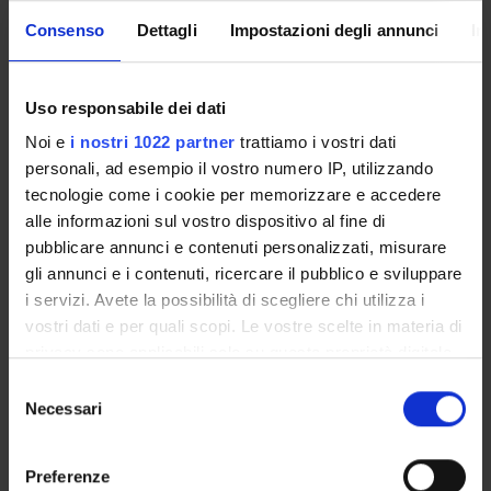
Enrolment Procedures and Admission Requirements
Consenso
Dettagli
Impostazioni degli annunci
In
Degree Programme
Courses
Notices
Uso responsabile dei dati
Governing bodies
Noi e
i nostri 1022 partner
trattiamo i vostri dati
Rete formativa
personali, ad esempio il vostro numero IP, utilizzando
tecnologie come i cookie per memorizzare e accedere
alle informazioni sul vostro dispositivo al fine di
International Students
pubblicare annunci e contenuti personalizzati, misurare
gli annunci e i contenuti, ricercare il pubblico e sviluppare
i servizi. Avete la possibilità di scegliere chi utilizza i
OFFERTA FORMATIVA
vostri dati e per quali scopi. Le vostre scelte in materia di
privacy sono applicabili solo su questa proprietà digitale
SEMESTRE FILTRO
in cui avete effettuato le vostre scelte. È possibile
Selezione
modificare o revocare il proprio consenso in qualsiasi
Necessari
del
CORSI DI LAUREA
momento dalla Dichiarazione sui cookie o facendo clic
consenso
sull'icona di attivazione della privacy.
CORSI DI LAUREA MAGISTRALE
Preferenze