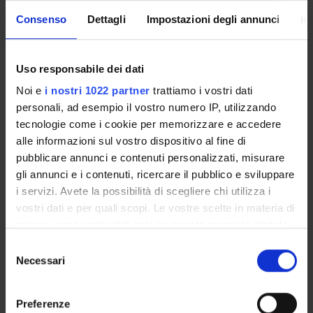
Enrolment Procedures and Admission Requirements
Consenso
Dettagli
Impostazioni degli annunci
In
Degree Programme
Courses
Notices
Uso responsabile dei dati
Governing bodies
Noi e
i nostri 1022 partner
trattiamo i vostri dati
Rete formativa
personali, ad esempio il vostro numero IP, utilizzando
tecnologie come i cookie per memorizzare e accedere
alle informazioni sul vostro dispositivo al fine di
International Students
pubblicare annunci e contenuti personalizzati, misurare
gli annunci e i contenuti, ricercare il pubblico e sviluppare
i servizi. Avete la possibilità di scegliere chi utilizza i
OFFERTA FORMATIVA
vostri dati e per quali scopi. Le vostre scelte in materia di
privacy sono applicabili solo su questa proprietà digitale
SEMESTRE FILTRO
in cui avete effettuato le vostre scelte. È possibile
Selezione
modificare o revocare il proprio consenso in qualsiasi
Necessari
del
CORSI DI LAUREA
momento dalla Dichiarazione sui cookie o facendo clic
consenso
sull'icona di attivazione della privacy.
CORSI DI LAUREA MAGISTRALE
Preferenze