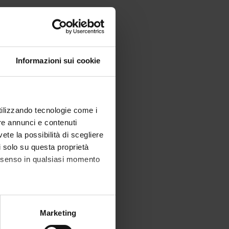
Informazioni sui cookie
utilizzando tecnologie come i
re annunci e contenuti
vete la possibilità di scegliere
li solo su questa proprietà
consenso in qualsiasi momento
alche metro,
Marketing
e specifiche (impronte