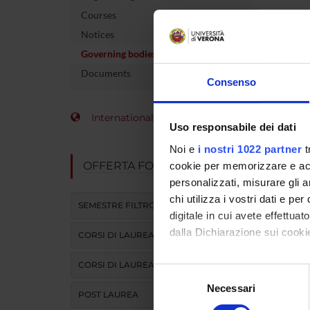
Courses
Notices
Governing bodies
Counc
Documents
Pedia
Consenso
Chairp
International Students
Site: 
Uso responsabile dei dati
Noi e
i nostri 1022 partner
t
OFFERTA FORMATIVA
cookie per memorizzare e acce
personalizzati, misurare gli an
chi utilizza i vostri dati e pe
SEMESTRE FILTRO
digitale in cui avete effettua
dalla Dichiarazione sui cookie
CORSI DI LAUREA
CORSI DI LAUREA MAGISTRALE
Con il tuo consenso, vorrem
Selezione
raccogliere informazi
Necessari
del
POST LAUREA
Identificare il tuo di
consenso