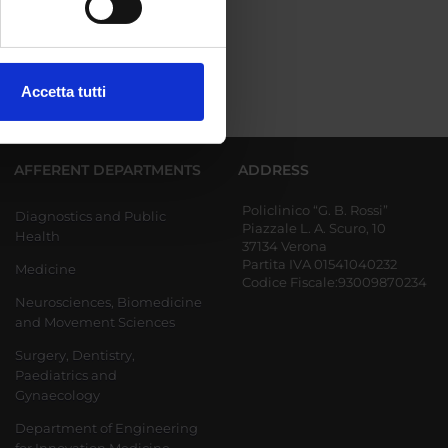
ezione dettagli
. Puoi
Accetta tutti
l media e per analizzare il
ostri partner che si occupano
azioni che hai fornito loro o
AFFERENT DEPARTMENTS
ADDRESS
Policlinico “G. B. Rossi”
Diagnostics and Public
Piazzale L. A. Scuro, 10
Health
37134 Verona
Partita IVA 01541040232
Medicine
Codice Fiscale:93009870234
Neurosciences, Biomedicine
and Movement Sciences
Surgery, Dentistry,
Paediatrics and
Gynaecology
Department of Engineering
for Innovation Medicine