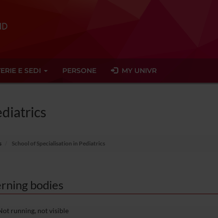
ERIE E SEDI
PERSONE
MY UNIVR
ediatrics
s
School of Specialisation in Pediatrics
rning bodies
ot running, not visible