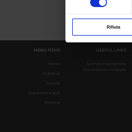
digitali).
Approfondisci come vengono el
modificare o ritirare il tuo 
Rifiuta
Utilizziamo i cookie per perso
nostro traffico. Condividiamo 
di analisi dei dati web, pubbl
MENU ITEMS
USEFUL LINKS
che hanno raccolto dal tuo uti
Home
Azienda Ospedaliera
Universitaria Integrata
Didattica
Facoltà
Segreterie e sedi
Persone