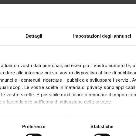
il for the School of Specialisation in
trics
Dettagli
Impostazioni degli annunci
erson: Tato' Luciano
Verona
rattiamo i vostri dati personali, ad esempio il vostro numero IP, 
dere alle informazioni sul vostro dispositivo al fine di pubblica
nunci e i contenuti, ricercare il pubblico e sviluppare i servizi. A
r quali scopi. Le vostre scelte in materia di privacy sono applicabi
to le vostre scelte. È possibile modificare o revocare il proprio 
 o facendo clic sull'icona di attivazione della privacy.
mo anche:
oni sulla tua posizione geografica, con un'approssimazione di qu
Preferenze
Statistiche
spositivo, scansionandolo attivamente alla ricerca di caratteristich