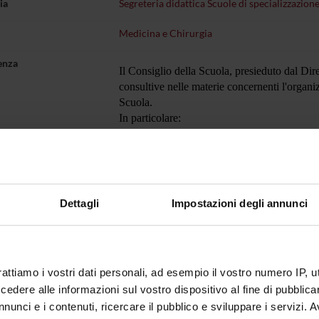
ia
Segreteria didattica Scuole di specializzazione
Medicina e Chirurgia
enza
Il Consiglio della Scuola, presieduto dal Dir
consultive nelle materie concernenti l'organiz
Scuola.
In particolare:
Elegge, ogni 3 anni accademici, il Dir
Approva, annualmente, la composizione
Approva la collocazione dei Medici in 
Dettagli
Impostazioni degli annunci
Il Consiglio è composto dal corpo docente de
specializzandi pari al 10% degli iscritti al
rappresentante per ogni anni di corso e non 
rattiamo i vostri dati personali, ad esempio il vostro numero IP, 
dere alle informazioni sul vostro dispositivo al fine di pubblica
nunci e i contenuti, ricercare il pubblico e sviluppare i servizi. A