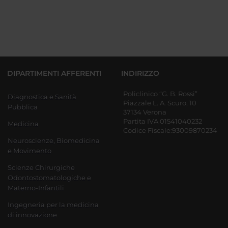
DIPARTIMENTI AFFERENTI
INDIRIZZO
Policlinico “G. B. Rossi”
Diagnostica e Sanità
Piazzale L. A. Scuro, 10
Pubblica
37134 Verona
Partita IVA 01541040232
Medicina
Codice Fiscale:93009870234
Neuroscienze, Biomedicina
e Movimento
Scienze Chirurgiche
Odontostomatologiche e
Materno-Infantili
Ingegneria per la medicina
di innovazione