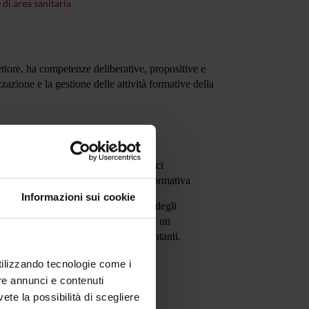
 di area sanitaria
ettore, ha competenze deliberative, propositive e
zazione e la gestione delle attività formative della
ettore della Scuola
 del corpo docente e i piani didattici
Formazione in strutture extra rete formativa
Informazioni sui cookie
lla Scuola e da una rappresentanza degli
la Scuola garantendo comunque almeno un
superando il massimo di 10 rappresentanti
.
utilizzando tecnologie come i
re annunci e contenuti
vete la possibilità di scegliere