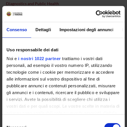
Diagnostics and Public Health
Section
Radiology Section
Tasks
Consenso
Dettagli
Impostazioni degli annunci
In
Il Consiglio della Scuola, presieduto dal Direttore, ha
competenze deliberative, propositive e consultive nelle materie
Uso responsabile dei dati
concernenti l'organizzazione e la gestione delle attività formative
della Scuola.
Noi e
i nostri 1022 partner
trattiamo i vostri dati
In particolare:
personali, ad esempio il vostro numero IP, utilizzando
tecnologie come i cookie per memorizzare e accedere
Elegge, ogni 3 anni accademici, il Direttore della Scuola
alle informazioni sul vostro dispositivo al fine di
Approva, annualmente, la composizione del corpo
pubblicare annunci e contenuti personalizzati, misurare
docente e i piani didattici
gli annunci e i contenuti, ricercare il pubblico e sviluppare
Approva la collocazione dei Medici in Formazione in
i servizi. Avete la possibilità di scegliere chi utilizza i
strutture extra rete formativa
vostri dati e per quali scopi. Le vostre scelte in materia di
privacy sono applicabili solo su questa proprietà digitale
Il Consiglio è composto dal corpo docente della Scuola e da una
rappresentanza degli specializzandi pari al 10% degli iscritti alla
in cui avete effettuato le vostre scelte. È possibile
Selezione
Scuola garantendo comunque almeno un rappresentante per
modificare o revocare il proprio consenso in qualsiasi