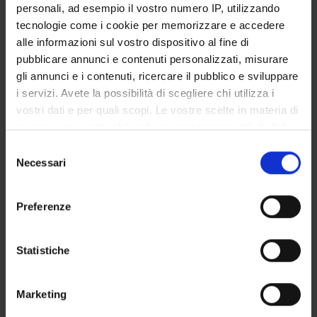
personali, ad esempio il vostro numero IP, utilizzando
Degree Programme
tecnologie come i cookie per memorizzare e accedere
Courses
alle informazioni sul vostro dispositivo al fine di
Notices
pubblicare annunci e contenuti personalizzati, misurare
Governing bodies
gli annunci e i contenuti, ricercare il pubblico e sviluppare
i servizi. Avete la possibilità di scegliere chi utilizza i
Rete formativa
vostri dati e per quali scopi. Le vostre scelte in materia di
privacy sono applicabili solo su questa proprietà digitale
International Students
in cui avete effettuato le vostre scelte. È possibile
Selezione
modificare o revocare il proprio consenso in qualsiasi
Necessari
del
momento dalla Dichiarazione sui cookie o facendo clic
consenso
sull'icona di attivazione della privacy.
Postgraduate Specialisation in
Preferenze
Con il tuo consenso, vorremmo anche:
Paediatrics
raccogliere informazioni sulla tua posizione
Statistiche
geografica, con un'approssimazione di qualche
Pediatria specialistica 5
metro,
Marketing
Identificare il tuo dispositivo, scansionandolo
(nefrologia)
attivamente alla ricerca di caratteristiche specifiche