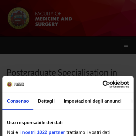
Toggle
naviga
Postgraduate Specialisation in
Paediatrics
Consenso
Dettagli
Impostazioni degli annunci
In
Home
Uso responsabile dei dati
Overview
Noi e
i nostri 1022 partner
trattiamo i vostri dati
Enrolment Procedures and Admission Requirements