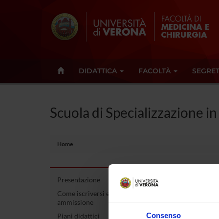
DIDATTICA
FACOLTÀ
SEGRET
Scuola di Specializzazione in
Home
Presentazione
Scuo
Come iscriversi e Requisiti di
ammissione
Pedi
Consenso
Piani didattici