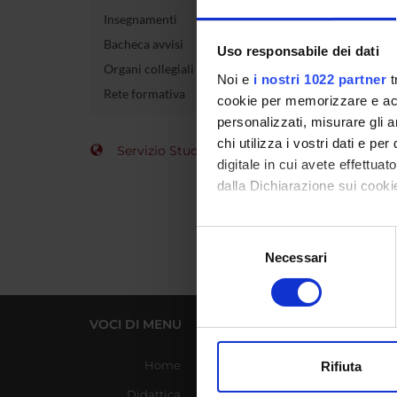
Insegnamenti
Codice 
Bacheca avvisi
Uso responsabile dei dati
Organi collegiali e di governo
Crediti
Noi e
i nostri 1022 partner
t
Rete formativa
cookie per memorizzare e acce
Settore 
personalizzati, misurare gli an
chi utilizza i vostri dati e pe
Servizio Studenti Internazionali
digitale in cui avete effettua
dalla Dichiarazione sui cookie
Con il tuo consenso, vorrem
Selezione
raccogliere informazi
Necessari
del
Identificare il tuo di
consenso
digitali).
Approfondisci come vengono el
VOCI DI MENU
LINK UTILI
modificare o ritirare il tuo 
Home
Azienda Ospedaliera
Rifiuta
Universitaria Integrata
Utilizziamo i cookie per perso
Didattica