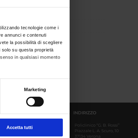
utilizzando tecnologie come i
re annunci e contenuti
ISTICA
vete la possibilità di scegliere
li solo su questa proprietà
consenso in qualsiasi momento
alche metro,
Marketing
e specifiche (impronte
ezione dettagli
. Puoi
DIPARTIMENTI AFFERENTI
INDIRIZZO
Policlinico “G. B. Rossi”
Diagnostica e Sanità
Accetta tutti
Piazzale L. A. Scuro, 10
Pubblica
l media e per analizzare il
37134 Verona