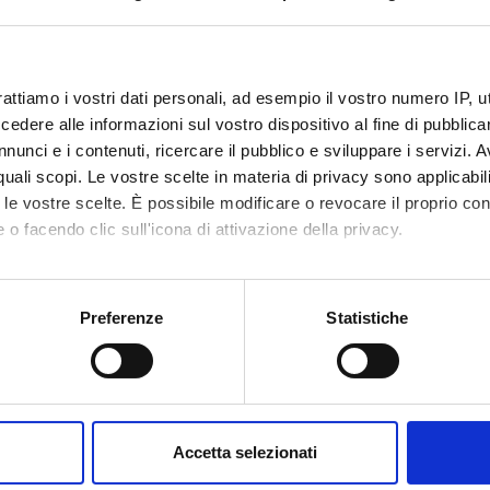
insegnamento
4S007563
26
rattiamo i vostri dati personali, ad esempio il vostro numero IP, 
dere alle informazioni sul vostro dispositivo al fine di pubblica
disciplinare
MED/38 - PEDIATRIA GENERALE E SPECIAL
nunci e i contenuti, ricercare il pubblico e sviluppare i servizi. A
r quali scopi. Le vostre scelte in materia di privacy sono applicabi
to le vostre scelte. È possibile modificare o revocare il proprio 
 o facendo clic sull'icona di attivazione della privacy.
mo anche:
oni sulla tua posizione geografica, con un'approssimazione di qu
Preferenze
Statistiche
spositivo, scansionandolo attivamente alla ricerca di caratteristich
aborati i tuoi dati personali e imposta le tue preferenze nella
s
consenso in qualsiasi momento dalla Dichiarazione sui cookie.
Accetta selezionati
nalizzare contenuti ed annunci, per fornire funzionalità dei socia