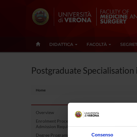
DIDATTICA
FACOLTÀ
SEGRET
Postgraduate Specialisation 
Home
Overview
Post
Enrolment Procedures and
Admission Requirements
Pedi
Consenso
Degree Programme