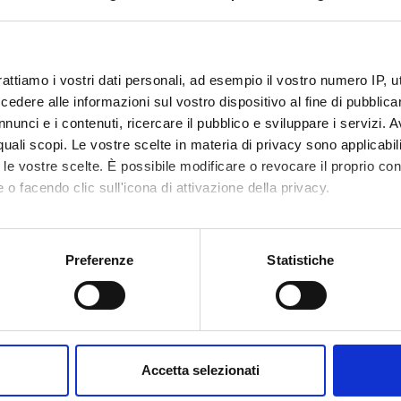
code
4S007601
26
rattiamo i vostri dati personali, ad esempio il vostro numero IP, 
dere alle informazioni sul vostro dispositivo al fine di pubblica
c sector
MED/38 - PEDIATRIA GENERALE E SPECIAL
nunci e i contenuti, ricercare il pubblico e sviluppare i servizi. A
r quali scopi. Le vostre scelte in materia di privacy sono applicabi
to le vostre scelte. È possibile modificare o revocare il proprio 
 o facendo clic sull'icona di attivazione della privacy.
mo anche:
oni sulla tua posizione geografica, con un'approssimazione di qu
Preferenze
Statistiche
spositivo, scansionandolo attivamente alla ricerca di caratteristich
aborati i tuoi dati personali e imposta le tue preferenze nella
s
consenso in qualsiasi momento dalla Dichiarazione sui cookie.
Accetta selezionati
nalizzare contenuti ed annunci, per fornire funzionalità dei socia