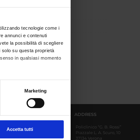
utilizzando tecnologie come i
re annunci e contenuti
ISTICA
vete la possibilità di scegliere
li solo su questa proprietà
consenso in qualsiasi momento
alche metro,
Marketing
e specifiche (impronte
ezione dettagli
. Puoi
AFFERENT DEPARTMENTS
ADDRESS
Policlinico “G. B. Rossi”
Diagnostics and Public
Accetta tutti
Piazzale L. A. Scuro, 10
Health
l media e per analizzare il
37134 Verona