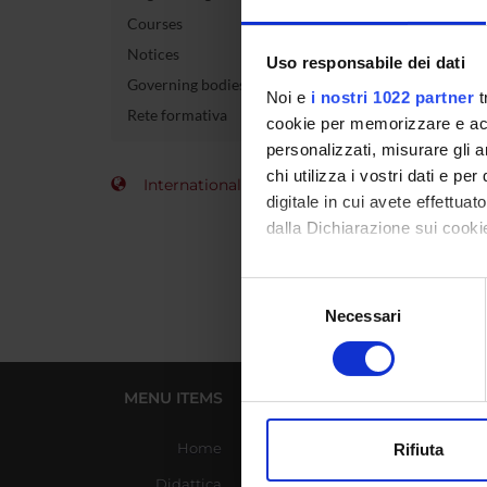
Courses
Course 
Notices
Uso responsabile dei dati
Governing bodies
Credits
Noi e
i nostri 1022 partner
t
Rete formativa
cookie per memorizzare e acce
Academi
personalizzati, misurare gli an
chi utilizza i vostri dati e pe
International Students
digitale in cui avete effettua
dalla Dichiarazione sui cookie
Con il tuo consenso, vorrem
Selezione
raccogliere informazi
Necessari
del
Identificare il tuo di
consenso
digitali).
Approfondisci come vengono el
MENU ITEMS
USEFUL LINKS
modificare o ritirare il tuo 
Home
Azienda Ospedaliera
Rifiuta
Universitaria Integrata
Utilizziamo i cookie per perso
Didattica