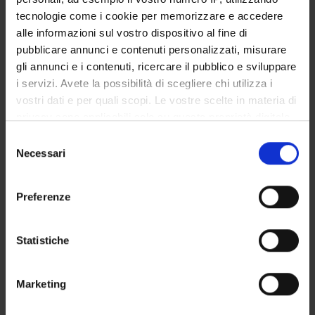
Degree Programme
tecnologie come i cookie per memorizzare e accedere
alle informazioni sul vostro dispositivo al fine di
Courses
pubblicare annunci e contenuti personalizzati, misurare
Notices
gli annunci e i contenuti, ricercare il pubblico e sviluppare
Governing bodies
i servizi. Avete la possibilità di scegliere chi utilizza i
Rete formativa
vostri dati e per quali scopi. Le vostre scelte in materia di
privacy sono applicabili solo su questa proprietà digitale
in cui avete effettuato le vostre scelte. È possibile
International Students
Selezione
modificare o revocare il proprio consenso in qualsiasi
Necessari
del
momento dalla Dichiarazione sui cookie o facendo clic
consenso
sull'icona di attivazione della privacy.
Preferenze
Postgraduate Specialisation in
Con il tuo consenso, vorremmo anche:
Emergency and Urgent Medicine
raccogliere informazioni sulla tua posizione
Statistiche
geografica, con un'approssimazione di qualche
Gastroenterology
metro,
Marketing
Identificare il tuo dispositivo, scansionandolo
attivamente alla ricerca di caratteristiche specifiche
Course code