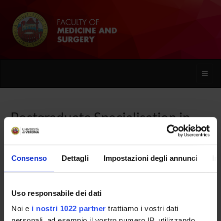
Toggle
naviga
Postgraduate Specialisation in
Emergency and Urgent Medicine
Consenso
Dettagli
Impostazioni degli annunci
In
Home
Uso responsabile dei dati
Overview
Noi e
i nostri 1022 partner
trattiamo i vostri dati
Enrolment Procedures and Admission Requirements
personali, ad esempio il vostro numero IP, utilizzando