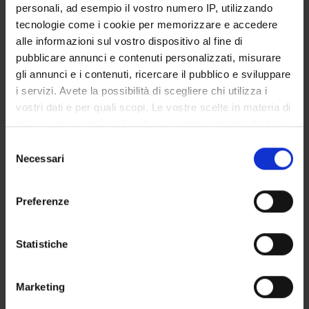
personali, ad esempio il vostro numero IP, utilizzando
Degree Programme
tecnologie come i cookie per memorizzare e accedere
Courses
alle informazioni sul vostro dispositivo al fine di
Notices
pubblicare annunci e contenuti personalizzati, misurare
Governing bodies
gli annunci e i contenuti, ricercare il pubblico e sviluppare
i servizi. Avete la possibilità di scegliere chi utilizza i
Rete formativa
vostri dati e per quali scopi. Le vostre scelte in materia di
privacy sono applicabili solo su questa proprietà digitale
International Students
in cui avete effettuato le vostre scelte. È possibile
Selezione
modificare o revocare il proprio consenso in qualsiasi
Necessari
del
momento dalla Dichiarazione sui cookie o facendo clic
consenso
sull'icona di attivazione della privacy.
Postgraduate Specialisation in
Preferenze
Con il tuo consenso, vorremmo anche:
Cardiac Surgery
raccogliere informazioni sulla tua posizione
Statistiche
geografica, con un'approssimazione di qualche
Chirurgia generale 2 (tronco
metro,
Marketing
Identificare il tuo dispositivo, scansionandolo
comune - clinico)
attivamente alla ricerca di caratteristiche specifiche