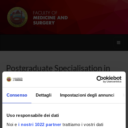
Toggle
naviga
Postgraduate Specialisation in
Cardiac Surgery
Consenso
Dettagli
Impostazioni degli annunci
In
Home
Uso responsabile dei dati
Overview
Noi e
i nostri 1022 partner
trattiamo i vostri dati
Enrolment Procedures and Admission Requirements