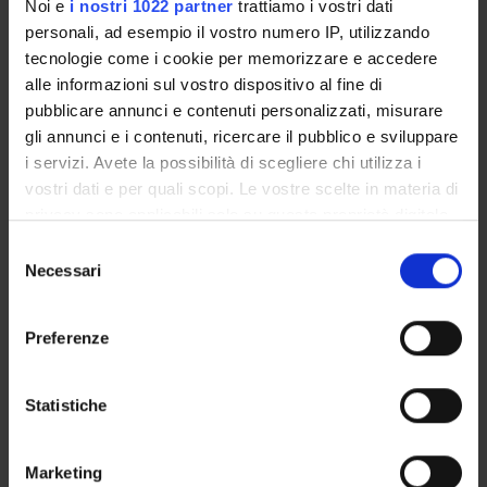
Overview
Noi e
i nostri 1022 partner
trattiamo i vostri dati
Enrolment Procedures and Admission Requirements
personali, ad esempio il vostro numero IP, utilizzando
tecnologie come i cookie per memorizzare e accedere
Degree Programme
alle informazioni sul vostro dispositivo al fine di
Courses
pubblicare annunci e contenuti personalizzati, misurare
Notices
gli annunci e i contenuti, ricercare il pubblico e sviluppare
Governing bodies
i servizi. Avete la possibilità di scegliere chi utilizza i
Rete formativa
vostri dati e per quali scopi. Le vostre scelte in materia di
privacy sono applicabili solo su questa proprietà digitale
in cui avete effettuato le vostre scelte. È possibile
Selezione
International Students
modificare o revocare il proprio consenso in qualsiasi
Necessari
del
momento dalla Dichiarazione sui cookie o facendo clic
consenso
sull'icona di attivazione della privacy.
Preferenze
Postgraduate Specialisation in
Con il tuo consenso, vorremmo anche:
Clinical Pathology and Clinical
raccogliere informazioni sulla tua posizione
Statistiche
geografica, con un'approssimazione di qualche
Biochemistry
metro,
Marketing
Identificare il tuo dispositivo, scansionandolo