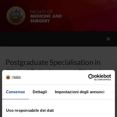
Toggle
naviga
Postgraduate Specialisation in
Clinical Pathology and Clinical
Biochemistry
Consenso
Dettagli
Impostazioni degli annunci
In
Home
Uso responsabile dei dati