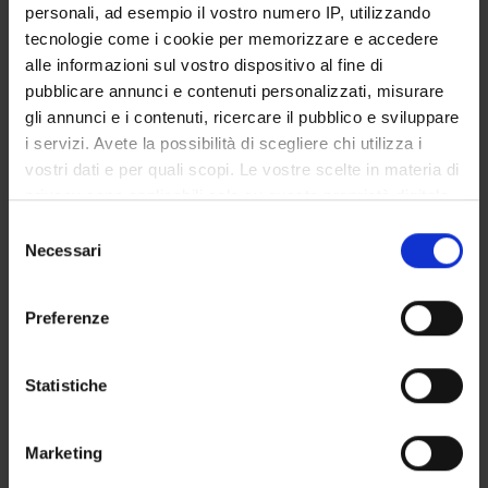
personali, ad esempio il vostro numero IP, utilizzando
Degree Programme
tecnologie come i cookie per memorizzare e accedere
Courses
alle informazioni sul vostro dispositivo al fine di
Notices
pubblicare annunci e contenuti personalizzati, misurare
Governing bodies
gli annunci e i contenuti, ricercare il pubblico e sviluppare
i servizi. Avete la possibilità di scegliere chi utilizza i
Rete formativa
vostri dati e per quali scopi. Le vostre scelte in materia di
privacy sono applicabili solo su questa proprietà digitale
International Students
in cui avete effettuato le vostre scelte. È possibile
Selezione
modificare o revocare il proprio consenso in qualsiasi
Necessari
del
momento dalla Dichiarazione sui cookie o facendo clic
consenso
sull'icona di attivazione della privacy.
Postgraduate Specialisation in
Preferenze
Con il tuo consenso, vorremmo anche:
Geriatrics
raccogliere informazioni sulla tua posizione
Statistiche
geografica, con un'approssimazione di qualche
Physical and rehabilitative
metro,
Marketing
Identificare il tuo dispositivo, scansionandolo
medicine
attivamente alla ricerca di caratteristiche specifiche