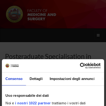
Toggle
naviga
Postgraduate Specialisation in
Geriatrics
Consenso
Dettagli
Impostazioni degli annunci
In
Home
Uso responsabile dei dati
Overview
Noi e
i nostri 1022 partner
trattiamo i vostri dati
Enrolment Procedures and Admission Requirements