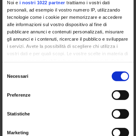
Noi e
i nostri 1022 partner
trattiamo i vostri dati
Degree Programme
personali, ad esempio il vostro numero IP, utilizzando
Courses
tecnologie come i cookie per memorizzare e accedere
Notices
alle informazioni sul vostro dispositivo al fine di
pubblicare annunci e contenuti personalizzati, misurare
Governing bodies
gli annunci e i contenuti, ricercare il pubblico e sviluppare
Rete formativa
i servizi. Avete la possibilità di scegliere chi utilizza i
vostri dati e per quali scopi. Le vostre scelte in materia di
International Students
privacy sono applicabili solo su questa proprietà digitale
in cui avete effettuato le vostre scelte. È possibile
Selezione
modificare o revocare il proprio consenso in qualsiasi
Necessari
del
momento dalla Dichiarazione sui cookie o facendo clic
consenso
Postgraduate Specialisation in
sull'icona di attivazione della privacy.
Preferenze
Paediatrics
Con il tuo consenso, vorremmo anche:
raccogliere informazioni sulla tua posizione
Statistiche
Pediatria generale e specialistica
geografica, con un'approssimazione di qualche
metro,
3 (tronco comune - emergenza e
Marketing
Identificare il tuo dispositivo, scansionandolo