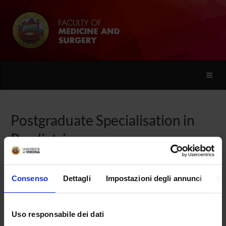
Toggle
naviga
Postgraduate Specialisation in
Paediatrics
Home
Consenso
Dettagli
Impostazioni degli annunci
In
Overview
Uso responsabile dei dati
Enrolment Procedures and Admission Requirements