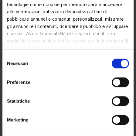
tecnologie come i cookie per memorizzare e accedere
Degree Programme
alle informazioni sul vostro dispositivo al fine di
Courses
pubblicare annunci e contenuti personalizzati, misurare
Notices
gli annunci e i contenuti, ricercare il pubblico e sviluppare
Governing bodies
i servizi. Avete la possibilità di scegliere chi utilizza i
Rete formativa
vostri dati e per quali scopi. Le vostre scelte in materia di
privacy sono applicabili solo su questa proprietà digitale
in cui avete effettuato le vostre scelte. È possibile
Selezione
International Students
modificare o revocare il proprio consenso in qualsiasi
Necessari
del
momento dalla Dichiarazione sui cookie o facendo clic
consenso
sull'icona di attivazione della privacy.
Preferenze
Postgraduate Specialisation in
Con il tuo consenso, vorremmo anche:
Paediatrics
raccogliere informazioni sulla tua posizione
Statistiche
geografica, con un'approssimazione di qualche
metro,
Child neuropsychiatry
Marketing
Identificare il tuo dispositivo, scansionandolo
attivamente alla ricerca di caratteristiche specifiche
Course code