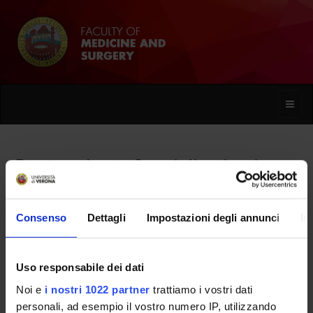
Toggle
naviga
Postgraduate Specialisation in
Paediatrics
Consenso
Dettagli
Impostazioni degli annunci
In
Home
Uso responsabile dei dati
Overview
Noi e
i nostri 1022 partner
trattiamo i vostri dati
personali, ad esempio il vostro numero IP, utilizzando
Enrolment Procedures and Admission Requirements