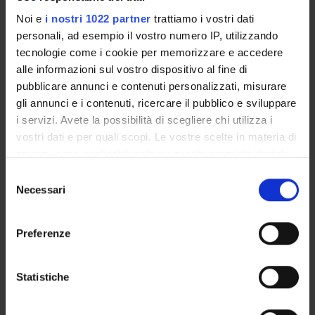
Presentazione
Noi e
i nostri 1022 partner
trattiamo i vostri dati
Come iscriversi e Requisiti di ammissione
personali, ad esempio il vostro numero IP, utilizzando
Piani didattici
tecnologie come i cookie per memorizzare e accedere
Insegnamenti
alle informazioni sul vostro dispositivo al fine di
Bacheca avvisi
pubblicare annunci e contenuti personalizzati, misurare
Organi collegiali e di governo
gli annunci e i contenuti, ricercare il pubblico e sviluppare
Rete formativa
i servizi. Avete la possibilità di scegliere chi utilizza i
vostri dati e per quali scopi. Le vostre scelte in materia di
privacy sono applicabili solo su questa proprietà digitale
Servizio Studenti Internazionali
in cui avete effettuato le vostre scelte. È possibile
Selezione
modificare o revocare il proprio consenso in qualsiasi
Necessari
del
momento dalla Dichiarazione sui cookie o facendo clic
consenso
sull'icona di attivazione della privacy.
Scuola di Specializzazione in
Preferenze
Medicina d'Emergenza-Urgenza
Con il tuo consenso, vorremmo anche:
raccogliere informazioni sulla tua posizione
Statistiche
(D.I. 68/2015)
geografica, con un'approssimazione di qualche
metro,